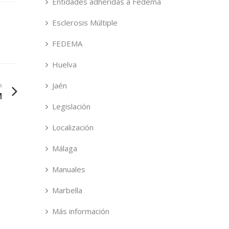
Entidades adheridas a Fedema
Esclerosis Múltiple
FEDEMA
Huelva
Jaén
a
M
Legislación
Localización
Málaga
Manuales
Marbella
Más información