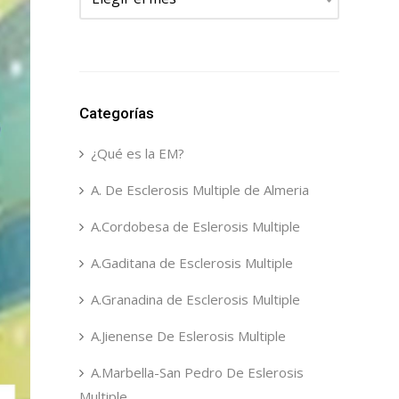
Categorías
¿Qué es la EM?
A. De Esclerosis Multiple de Almeria
A.Cordobesa de Eslerosis Multiple
A.Gaditana de Esclerosis Multiple
A.Granadina de Esclerosis Multiple
A.Jienense De Eslerosis Multiple
A.Marbella-San Pedro De Eslerosis
Multiple