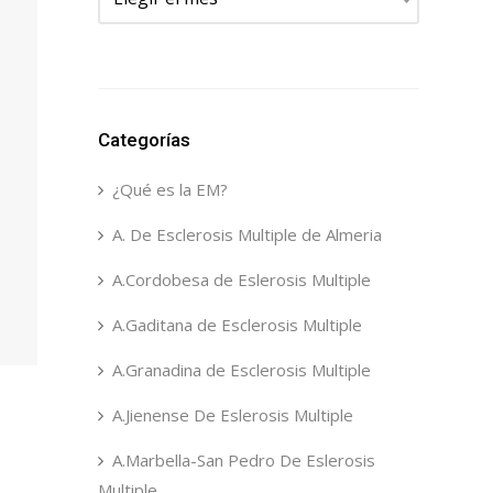
Categorías
¿Qué es la EM?
A. De Esclerosis Multiple de Almeria
A.Cordobesa de Eslerosis Multiple
A.Gaditana de Esclerosis Multiple
A.Granadina de Esclerosis Multiple
A.Jienense De Eslerosis Multiple
A.Marbella-San Pedro De Eslerosis
Multiple