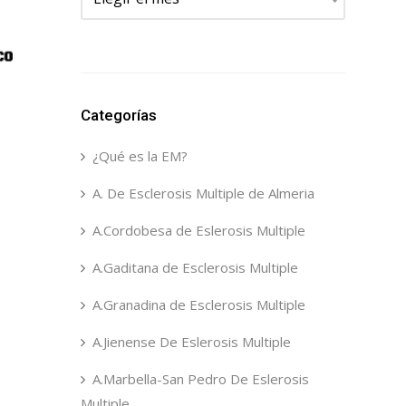
Categorías
¿Qué es la EM?
A. De Esclerosis Multiple de Almeria
A.Cordobesa de Eslerosis Multiple
A.Gaditana de Esclerosis Multiple
A.Granadina de Esclerosis Multiple
A.Jienense De Eslerosis Multiple
A.Marbella-San Pedro De Eslerosis
Multiple