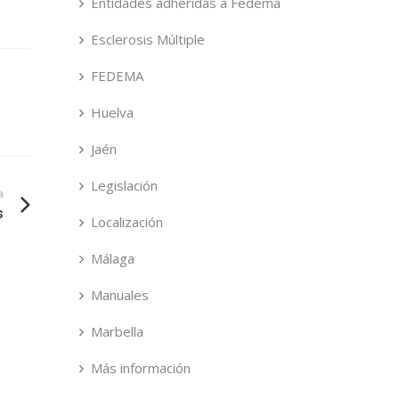
Entidades adheridas a Fedema
Esclerosis Múltiple
FEDEMA
Huelva
Jaén
Legislación
a
s
Localización
Málaga
Manuales
Marbella
Más información