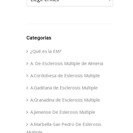
Categorías
¿Qué es la EM?
A. De Esclerosis Multiple de Almeria
A.Cordobesa de Eslerosis Multiple
A.Gaditana de Esclerosis Multiple
A.Granadina de Esclerosis Multiple
A.Jienense De Eslerosis Multiple
A.Marbella-San Pedro De Eslerosis
Multiple