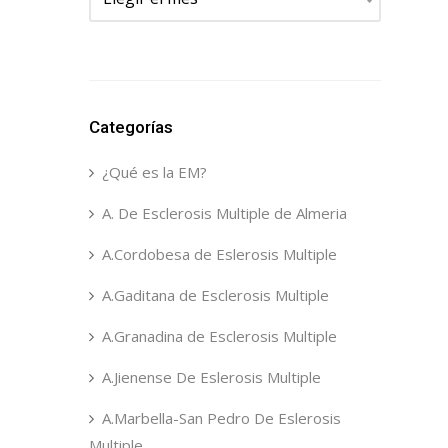
Categorías
¿Qué es la EM?
A. De Esclerosis Multiple de Almeria
A.Cordobesa de Eslerosis Multiple
A.Gaditana de Esclerosis Multiple
A.Granadina de Esclerosis Multiple
A.Jienense De Eslerosis Multiple
A.Marbella-San Pedro De Eslerosis
Multiple