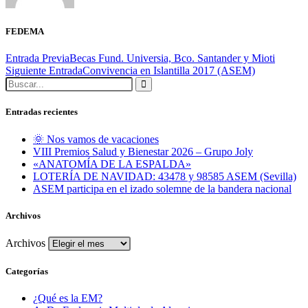
FEDEMA
Entrada Previa
Becas Fund. Universia, Bco. Santander y Mioti
Siguiente Entrada
Convivencia en Islantilla 2017 (ASEM)
Entradas recientes
🌞 Nos vamos de vacaciones
VIII Premios Salud y Bienestar 2026 – Grupo Joly
«ANATOMÍA DE LA ESPALDA»
LOTERÍA DE NAVIDAD: 43478 y 98585 ASEM (Sevilla)
ASEM participa en el izado solemne de la bandera nacional
Archivos
Archivos
Categorías
¿Qué es la EM?