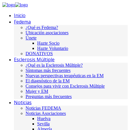
Inicio
Fedema
¿Qué es Fedema?
Ubicación asociaciones
Únete
Hazte Socio
Hazte Voluntario
DONATIVOS
Esclerosis Múltiple
¿Qué es la Esclerosis Múltiple?
Síntomas más frecuentes
Nuevas perspectivas terapéuticas en la EM
El diagnóstico de la EM
Consejos para vivir con Esclerosis Múltiple
Mujer y EM
Preguntas más frecuentes
Noticias
Noticias FEDEMA
Noticias Asociaciones
Huelva
Sevilla
Almería