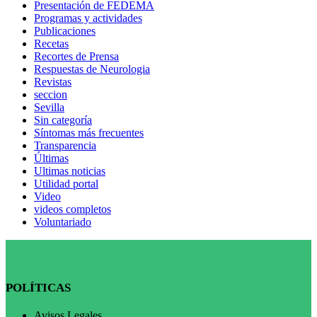
Presentación de FEDEMA
Programas y actividades
Publicaciones
Recetas
Recortes de Prensa
Respuestas de Neurologia
Revistas
seccion
Sevilla
Sin categoría
Síntomas más frecuentes
Transparencia
Últimas
Ultimas noticias
Utilidad portal
Video
videos completos
Voluntariado
POLÍTICAS
Avisos Legales