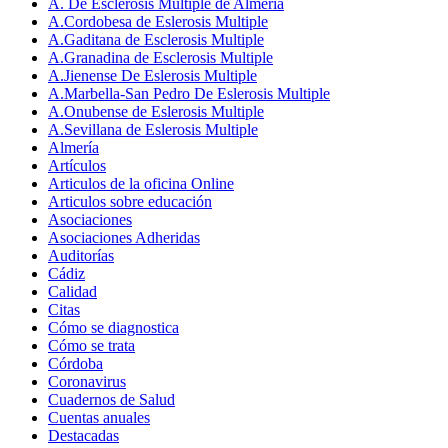
A. De Esclerosis Multiple de Almeria
A.Cordobesa de Eslerosis Multiple
A.Gaditana de Esclerosis Multiple
A.Granadina de Esclerosis Multiple
A.Jienense De Eslerosis Multiple
A.Marbella-San Pedro De Eslerosis Multiple
A.Onubense de Eslerosis Multiple
A.Sevillana de Eslerosis Multiple
Almería
Artículos
Articulos de la oficina Online
Articulos sobre educación
Asociaciones
Asociaciones Adheridas
Auditorías
Cádiz
Calidad
Citas
Cómo se diagnostica
Cómo se trata
Córdoba
Coronavirus
Cuadernos de Salud
Cuentas anuales
Destacadas