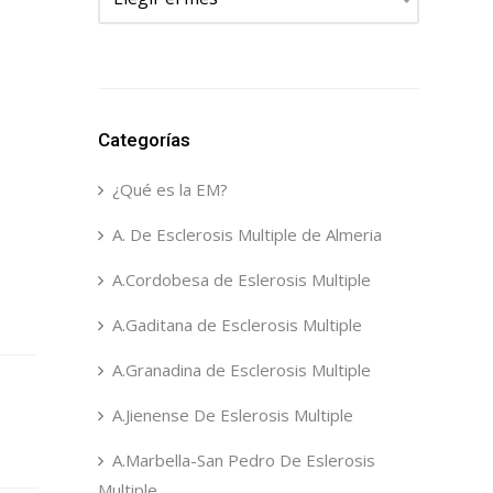
Categorías
¿Qué es la EM?
A. De Esclerosis Multiple de Almeria
A.Cordobesa de Eslerosis Multiple
A.Gaditana de Esclerosis Multiple
A.Granadina de Esclerosis Multiple
A.Jienense De Eslerosis Multiple
A.Marbella-San Pedro De Eslerosis
Multiple