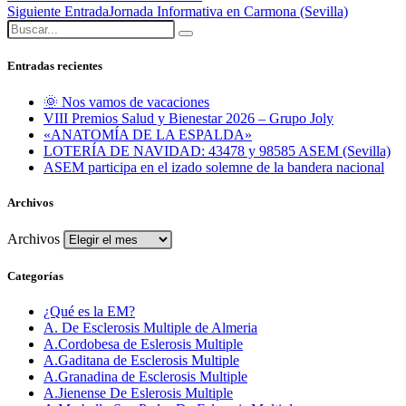
Siguiente Entrada
Jornada Informativa en Carmona (Sevilla)
Entradas recientes
🌞 Nos vamos de vacaciones
VIII Premios Salud y Bienestar 2026 – Grupo Joly
«ANATOMÍA DE LA ESPALDA»
LOTERÍA DE NAVIDAD: 43478 y 98585 ASEM (Sevilla)
ASEM participa en el izado solemne de la bandera nacional
Archivos
Archivos
Categorías
¿Qué es la EM?
A. De Esclerosis Multiple de Almeria
A.Cordobesa de Eslerosis Multiple
A.Gaditana de Esclerosis Multiple
A.Granadina de Esclerosis Multiple
A.Jienense De Eslerosis Multiple