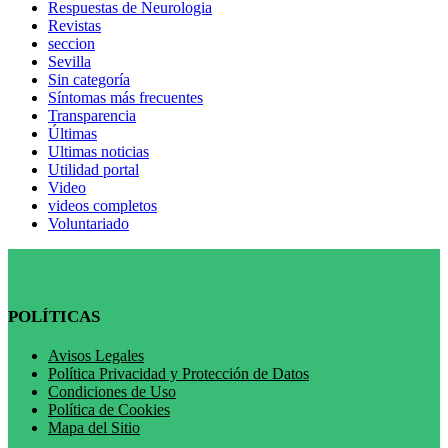
Respuestas de Neurologia
Revistas
seccion
Sevilla
Sin categoría
Síntomas más frecuentes
Transparencia
Últimas
Ultimas noticias
Utilidad portal
Video
videos completos
Voluntariado
POLÍTICAS
Avisos Legales
Política Privacidad y Protección de Datos
Condiciones de Uso
Política de Cookies
Mapa del Sitio