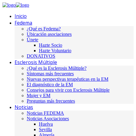
Inicio
Fedema
¿Qué es Fedema?
Ubicación asociaciones
Únete
Hazte Socio
Hazte Voluntario
DONATIVOS
Esclerosis Múltiple
¿Qué es la Esclerosis Múltiple?
Síntomas más frecuentes
Nuevas perspectivas terapéuticas en la EM
El diagnóstico de la EM
Consejos para vivir con Esclerosis Múltiple
Mujer y EM
Preguntas más frecuentes
Noticias
Noticias FEDEMA
Noticias Asociaciones
Huelva
Sevilla
Almería