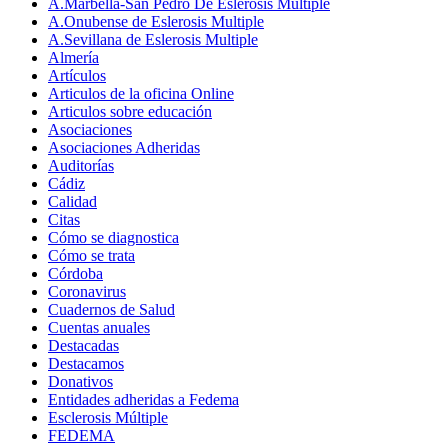
A.Marbella-San Pedro De Eslerosis Multiple
A.Onubense de Eslerosis Multiple
A.Sevillana de Eslerosis Multiple
Almería
Artículos
Articulos de la oficina Online
Articulos sobre educación
Asociaciones
Asociaciones Adheridas
Auditorías
Cádiz
Calidad
Citas
Cómo se diagnostica
Cómo se trata
Córdoba
Coronavirus
Cuadernos de Salud
Cuentas anuales
Destacadas
Destacamos
Donativos
Entidades adheridas a Fedema
Esclerosis Múltiple
FEDEMA