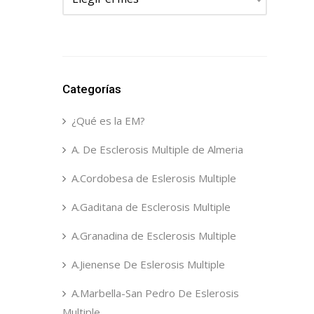
Categorías
¿Qué es la EM?
A. De Esclerosis Multiple de Almeria
A.Cordobesa de Eslerosis Multiple
A.Gaditana de Esclerosis Multiple
A.Granadina de Esclerosis Multiple
A.Jienense De Eslerosis Multiple
A.Marbella-San Pedro De Eslerosis
Multiple