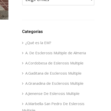
Categorías
¿Qué es la EM?
A. De Esclerosis Multiple de Almeria
A.Cordobesa de Eslerosis Multiple
A.Gaditana de Esclerosis Multiple
A.Granadina de Esclerosis Multiple
A.Jienense De Eslerosis Multiple
A.Marbella-San Pedro De Eslerosis
Multiple