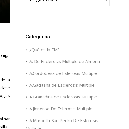
Categorías
¿Qué es la EM?
-ASEM,
A. De Esclerosis Multiple de Almeria
A.Cordobesa de Eslerosis Multiple
 de la
A.Gaditana de Esclerosis Multiple
 clase
ogías
A.Granadina de Esclerosis Multiple
A.Jienense De Eslerosis Multiple
plinar
A.Marbella-San Pedro De Eslerosis
illa.
Multiple