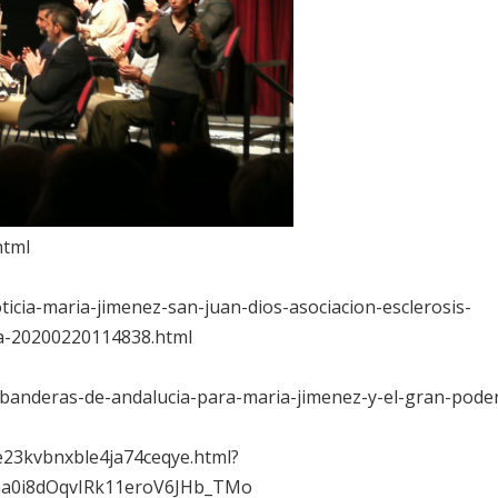
html
ticia-maria-jimenez-san-juan-dios-asociacion-esclerosis-
la-20200220114838.html
/banderas-de-andalucia-para-maria-jimenez-y-el-gran-pode
e23kvbnxble4ja74ceqye.html?
aa0i8dOqvIRk11eroV6JHb_TMo