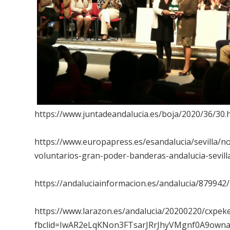
https://www.juntadeandalucia.es/boja/2020/36/30.
https://www.europapress.es/esandalucia/sevilla/no
voluntarios-gran-poder-banderas-andalucia-sevil
https://andaluciainformacion.es/andalucia/879942
https://www.larazon.es/andalucia/20200220/cxpek
fbclid=IwAR2eLqKNon3FTsarJRrJhyVMgnf0A9own