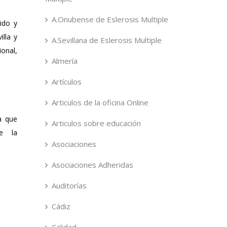
A.Onubense de Eslerosis Multiple
ido y
lla y
A.Sevillana de Eslerosis Multiple
ional,
Almería
Artículos
Articulos de la oficina Online
a que
Articulos sobre educación
e la
Asociaciones
Asociaciones Adheridas
Auditorías
Cádiz