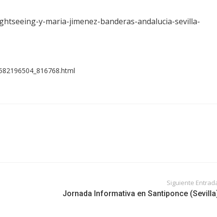
-sightseeing-y-maria-jimenez-banderas-andalucia-sevilla-
/1582196504_816768.html
Siguiente Entrad
Jornada Informativa en Santiponce (Sevilla