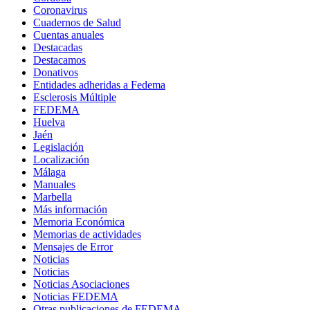
Coronavirus
Cuadernos de Salud
Cuentas anuales
Destacadas
Destacamos
Donativos
Entidades adheridas a Fedema
Esclerosis Múltiple
FEDEMA
Huelva
Jaén
Legislación
Localización
Málaga
Manuales
Marbella
Más información
Memoria Económica
Memorias de actividades
Mensajes de Error
Noticias
Noticias
Noticias Asociaciones
Noticias FEDEMA
Otras publicaciones de FEDEMA