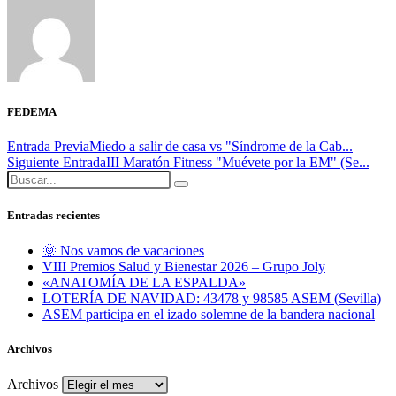
FEDEMA
Entrada Previa
Miedo a salir de casa vs "Síndrome de la Cab...
Siguiente Entrada
III Maratón Fitness "Muévete por la EM" (Se...
Entradas recientes
🌞 Nos vamos de vacaciones
VIII Premios Salud y Bienestar 2026 – Grupo Joly
«ANATOMÍA DE LA ESPALDA»
LOTERÍA DE NAVIDAD: 43478 y 98585 ASEM (Sevilla)
ASEM participa en el izado solemne de la bandera nacional
Archivos
Archivos