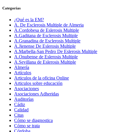
Categorías
¿Qué es la EM?
A. De Esclerosis Multiple de Almeria
A.Cordobesa de Eslerosis Multiple
A.Gaditana de Esclerosis Multiple
A.Granadina de Esclerosis Multiple
A.Jienense De Eslerosis Multiple
A.Marbella-San Pedro De Eslerosis Multiple
A.Onubense de Eslerosis Multiple
A.Sevillana de Eslerosis Multiple
Almería
Artículos
Articulos de la oficina Online
Articulos sobre educación
Asociaciones
Asociaciones Adheridas
Auditorías
Cádiz
Calidad
Citas
Cómo se diagnostica
Cómo se trata
Córdoba