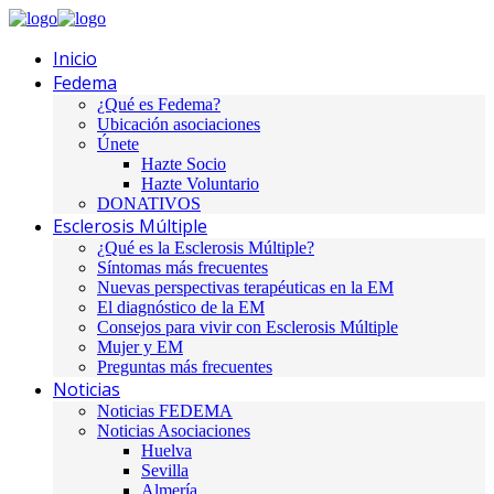
Inicio
Fedema
¿Qué es Fedema?
Ubicación asociaciones
Únete
Hazte Socio
Hazte Voluntario
DONATIVOS
Esclerosis Múltiple
¿Qué es la Esclerosis Múltiple?
Síntomas más frecuentes
Nuevas perspectivas terapéuticas en la EM
El diagnóstico de la EM
Consejos para vivir con Esclerosis Múltiple
Mujer y EM
Preguntas más frecuentes
Noticias
Noticias FEDEMA
Noticias Asociaciones
Huelva
Sevilla
Almería