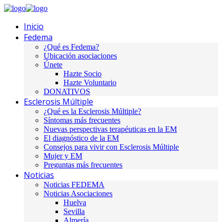
Inicio
Fedema
¿Qué es Fedema?
Ubicación asociaciones
Únete
Hazte Socio
Hazte Voluntario
DONATIVOS
Esclerosis Múltiple
¿Qué es la Esclerosis Múltiple?
Síntomas más frecuentes
Nuevas perspectivas terapéuticas en la EM
El diagnóstico de la EM
Consejos para vivir con Esclerosis Múltiple
Mujer y EM
Preguntas más frecuentes
Noticias
Noticias FEDEMA
Noticias Asociaciones
Huelva
Sevilla
Almería