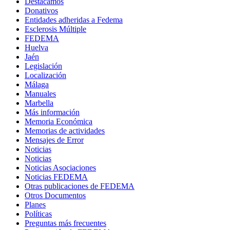
Destacamos
Donativos
Entidades adheridas a Fedema
Esclerosis Múltiple
FEDEMA
Huelva
Jaén
Legislación
Localización
Málaga
Manuales
Marbella
Más información
Memoria Económica
Memorias de actividades
Mensajes de Error
Noticias
Noticias
Noticias Asociaciones
Noticias FEDEMA
Otras publicaciones de FEDEMA
Otros Documentos
Planes
Políticas
Preguntas más frecuentes