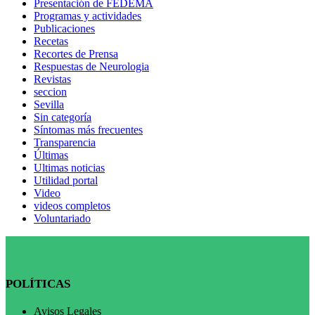
Presentación de FEDEMA
Programas y actividades
Publicaciones
Recetas
Recortes de Prensa
Respuestas de Neurologia
Revistas
seccion
Sevilla
Sin categoría
Síntomas más frecuentes
Transparencia
Últimas
Ultimas noticias
Utilidad portal
Video
videos completos
Voluntariado
POLÍTICAS
Avisos Legales