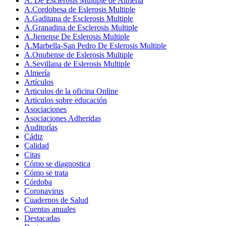
A. De Esclerosis Multiple de Almeria
A.Cordobesa de Eslerosis Multiple
A.Gaditana de Esclerosis Multiple
A.Granadina de Esclerosis Multiple
A.Jienense De Eslerosis Multiple
A.Marbella-San Pedro De Eslerosis Multiple
A.Onubense de Eslerosis Multiple
A.Sevillana de Eslerosis Multiple
Almería
Artículos
Articulos de la oficina Online
Articulos sobre educación
Asociaciones
Asociaciones Adheridas
Auditorías
Cádiz
Calidad
Citas
Cómo se diagnostica
Cómo se trata
Córdoba
Coronavirus
Cuadernos de Salud
Cuentas anuales
Destacadas