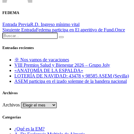
FEDEMA
Entrada Previa
R.D. Ingreso mínimo vital
Siguiente Entrada
Fedema participa en El aperitivo de Fund.Once
Entradas recientes
🌞 Nos vamos de vacaciones
VIII Premios Salud y Bienestar 2026 – Grupo Joly
«ANATOMÍA DE LA ESPALDA»
LOTERÍA DE NAVIDAD: 43478 y 98585 ASEM (Sevilla)
ASEM participa en el izado solemne de la bandera nacional
Archivos
Archivos
Categorías
¿Qué es la EM?