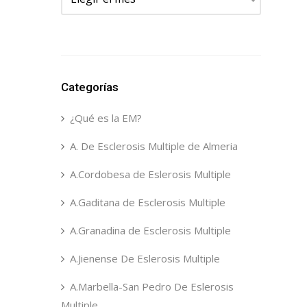
Categorías
¿Qué es la EM?
A. De Esclerosis Multiple de Almeria
A.Cordobesa de Eslerosis Multiple
A.Gaditana de Esclerosis Multiple
A.Granadina de Esclerosis Multiple
A.Jienense De Eslerosis Multiple
A.Marbella-San Pedro De Eslerosis
Multiple