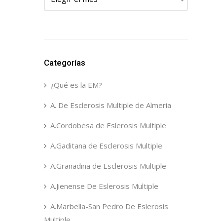
Categorías
¿Qué es la EM?
A. De Esclerosis Multiple de Almeria
A.Cordobesa de Eslerosis Multiple
A.Gaditana de Esclerosis Multiple
A.Granadina de Esclerosis Multiple
A.Jienense De Eslerosis Multiple
A.Marbella-San Pedro De Eslerosis
Multiple