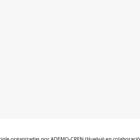
últiple organizadas por ADEMO-CREN (Huelva) en colaboraci