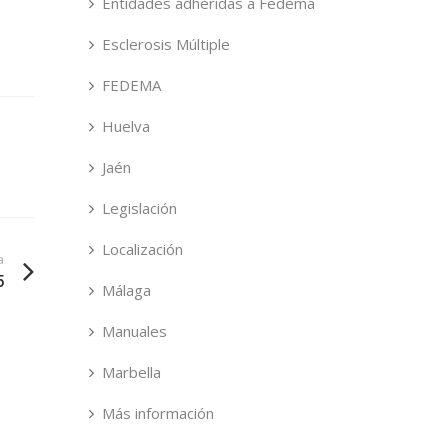
Entidades adheridas a Fedema
Esclerosis Múltiple
FEDEMA
Huelva
Jaén
Legislación
Localización
a
5
Málaga
Manuales
Marbella
Más información