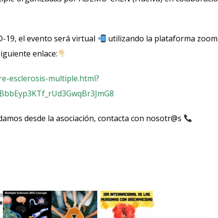
-19, el evento será virtual
utilizando la plataforma zoom
siguiente enlace:
e-esclerosis-multiple.html?
YBbbEyp3KTf_rUd3GwqBr3JmG8
yudamos desde la asociación, contacta con nosotr@s