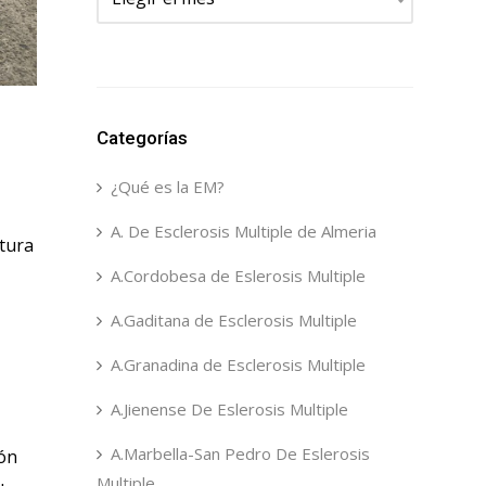
Categorías
¿Qué es la EM?
A. De Esclerosis Multiple de Almeria
ltura
A.Cordobesa de Eslerosis Multiple
A.Gaditana de Esclerosis Multiple
A.Granadina de Esclerosis Multiple
A.Jienense De Eslerosis Multiple
A.Marbella-San Pedro De Eslerosis
ión
Multiple