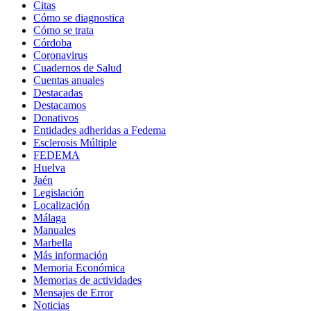
Citas
Cómo se diagnostica
Cómo se trata
Córdoba
Coronavirus
Cuadernos de Salud
Cuentas anuales
Destacadas
Destacamos
Donativos
Entidades adheridas a Fedema
Esclerosis Múltiple
FEDEMA
Huelva
Jaén
Legislación
Localización
Málaga
Manuales
Marbella
Más información
Memoria Económica
Memorias de actividades
Mensajes de Error
Noticias