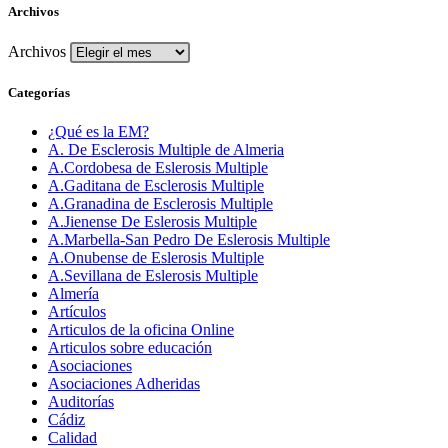
Archivos
Archivos
Categorías
¿Qué es la EM?
A. De Esclerosis Multiple de Almeria
A.Cordobesa de Eslerosis Multiple
A.Gaditana de Esclerosis Multiple
A.Granadina de Esclerosis Multiple
A.Jienense De Eslerosis Multiple
A.Marbella-San Pedro De Eslerosis Multiple
A.Onubense de Eslerosis Multiple
A.Sevillana de Eslerosis Multiple
Almería
Artículos
Articulos de la oficina Online
Articulos sobre educación
Asociaciones
Asociaciones Adheridas
Auditorías
Cádiz
Calidad