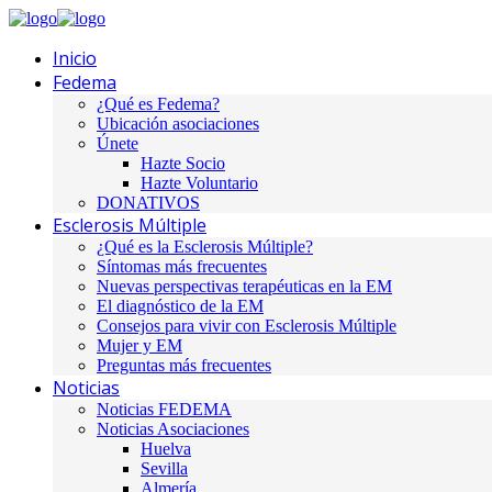
Inicio
Fedema
¿Qué es Fedema?
Ubicación asociaciones
Únete
Hazte Socio
Hazte Voluntario
DONATIVOS
Esclerosis Múltiple
¿Qué es la Esclerosis Múltiple?
Síntomas más frecuentes
Nuevas perspectivas terapéuticas en la EM
El diagnóstico de la EM
Consejos para vivir con Esclerosis Múltiple
Mujer y EM
Preguntas más frecuentes
Noticias
Noticias FEDEMA
Noticias Asociaciones
Huelva
Sevilla
Almería