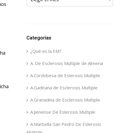
mos
Categorías
¿Qué es la EM?
cha
A. De Esclerosis Multiple de Almeria
A.Cordobesa de Eslerosis Multiple
icha
A.Gaditana de Esclerosis Multiple
A.Granadina de Esclerosis Multiple
A.Jienense De Eslerosis Multiple
A.Marbella-San Pedro De Eslerosis
Multiple