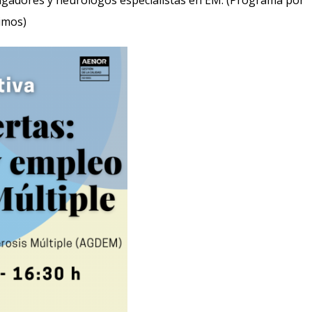
tigadores y neurólogos especialistas en EM. (Programa por
imos)