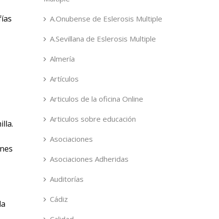
fías
A.Onubense de Eslerosis Multiple
A.Sevillana de Eslerosis Multiple
Almería
Artículos
Articulos de la oficina Online
Articulos sobre educación
lla.
Asociaciones
ones
Asociaciones Adheridas
Auditorías
Cádiz
da