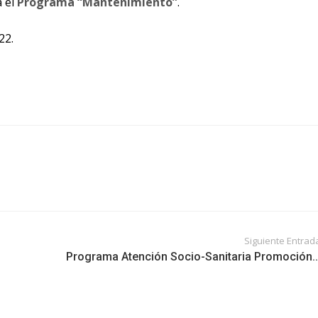
a el
Programa “Mantenimiento”
.
22.
Siguiente Entrad
Programa Atención Socio-Sanitaria Promoción..