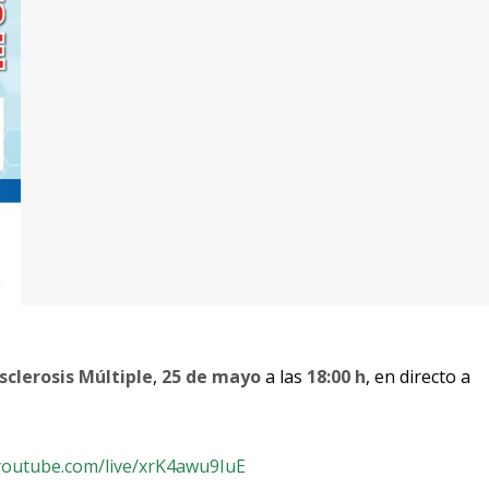
sclerosis Múltiple
,
25 de mayo
a las
18:00 h
, en directo a
/youtube.com/live/xrK4awu9IuE