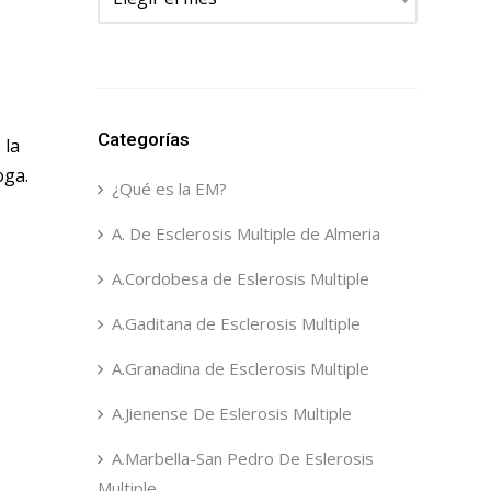
Categorías
 la
oga.
¿Qué es la EM?
A. De Esclerosis Multiple de Almeria
A.Cordobesa de Eslerosis Multiple
A.Gaditana de Esclerosis Multiple
A.Granadina de Esclerosis Multiple
A.Jienense De Eslerosis Multiple
A.Marbella-San Pedro De Eslerosis
Multiple