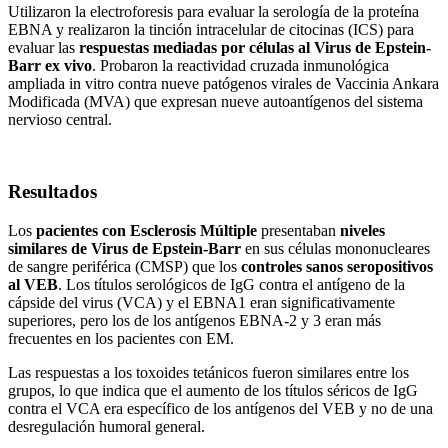
Utilizaron la electroforesis para evaluar la serología de la proteína
EBNA y realizaron la tinción intracelular de citocinas (ICS) para
evaluar las
respuestas mediadas por células al Virus de Epstein-
Barr ex vivo
. Probaron la reactividad cruzada inmunológica
ampliada in vitro contra nueve patógenos virales de Vaccinia Ankara
Modificada (MVA) que expresan nueve autoantígenos del sistema
nervioso central.
Resultados
Los
pacientes con Esclerosis Múltiple
presentaban
niveles
similares de Virus de Epstein-Barr
en sus células mononucleares
de sangre periférica (CMSP) que los
c
ontroles sanos seropositivos
al VEB
. Los títulos serológicos de IgG contra el antígeno de la
cápside del virus (VCA) y el EBNA1 eran significativamente
superiores, pero los de los antígenos EBNA-2 y 3 eran más
frecuentes en los pacientes con EM.
Las respuestas a los toxoides tetánicos fueron similares entre los
grupos, lo que indica que el aumento de los títulos séricos de IgG
contra el VCA era específico de los antígenos del VEB y no de una
desregulación humoral general.