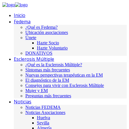
Inicio
Fedema
¿Qué es Fedema?
Ubicación asociaciones
Únete
Hazte Socio
Hazte Voluntario
DONATIVOS
Esclerosis Múltiple
¿Qué es la Esclerosis Múltiple?
Síntomas más frecuentes
Nuevas perspectivas terapéuticas en la EM
El diagnóstico de la EM
Consejos para vivir con Esclerosis Múltiple
Mujer y EM
Preguntas más frecuentes
Noticias
Noticias FEDEMA
Noticias Asociaciones
Huelva
Sevilla
Almería