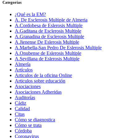
Categorías
¿Qué es la EM?
A. De Esclerosis Multiple de Almeria
A.Cordobesa de Eslerosis Multiple
A.Gaditana de Esclerosis Multiple
A.Granadina de Esclerosis Multiple
A.Jienense De Eslerosis Multiple
A.Marbella-San Pedro De Eslerosis Multiple
A.Onubense de Eslerosis Multiple
A.Sevillana de Eslerosis Multiple
Almería
Artículos
Articulos de la oficina Online
Articulos sobre educación
Asociaciones
Asociaciones Adheridas
Auditorías
Cádiz
Calidad
Citas
Cómo se diagnostica
Cómo se trata
Córdoba
Coronavirus