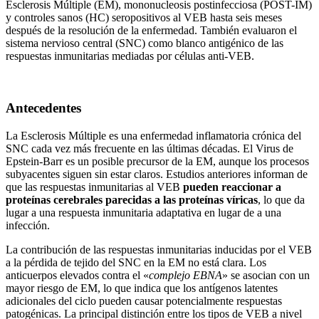
Esclerosis Múltiple (EM), mononucleosis postinfecciosa (POST-IM)
y controles sanos (HC) seropositivos al VEB hasta seis meses
después de la resolución de la enfermedad. También evaluaron el
sistema nervioso central (SNC) como blanco antigénico de las
respuestas inmunitarias mediadas por células anti-VEB.
Antecedentes
La Esclerosis Múltiple es una enfermedad inflamatoria crónica del
SNC cada vez más frecuente en las últimas décadas. El Virus de
Epstein-Barr es un posible precursor de la EM, aunque los procesos
subyacentes siguen sin estar claros. Estudios anteriores informan de
que las respuestas inmunitarias al VEB
pueden reaccionar a
proteínas cerebrales parecidas a las proteínas víricas
, lo que da
lugar a una respuesta inmunitaria adaptativa en lugar de a una
infección.
La contribución de las respuestas inmunitarias inducidas por el VEB
a la pérdida de tejido del SNC en la EM no está clara. Los
anticuerpos elevados contra el «
complejo EBNA
» se asocian con un
mayor riesgo de EM, lo que indica que los antígenos latentes
adicionales del ciclo pueden causar potencialmente respuestas
patogénicas. La principal distinción entre los tipos de VEB a nivel