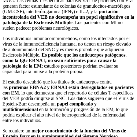
MOG. Las células T específicas para EBNA1 de pacientes con EM
generan factor estimulante de colonias de granulocitos-macrófagos
(GM-CSF), interferón-gamma (IFNγ) e IL-2, y la
portación
incontrolada del VEB no desempeña un papel significativo en la
patología de la Esclerosis Múltiple
. Los pacientes con MI no
suelen padecer problemas neurológicos.
Los individuos inmunocomprometidos, como los infectados por el
virus de la inmunodeficiencia humana, no tienen un riesgo elevado
de autoinmunidad del SNC y es menos probable que adquieran
Esclerosis Múltiple.
Es posible que los anticuerpos patógenos,
como la IgG EBNA1, no sean suficientes para causar la
patología de la EM
; estudios posteriores podrían evaluar su
capacidad para unirse a la proteína propia.
El estudio descubrió que los títulos de anticuerpos contra
las
proteínas EBNA2 y EBNA3 están desregulados en pacientes
con EM
, lo que demuestra que el repertorio de células T específicas
del VEB podría dirigirse al SNC. Los datos sugieren que el Virus de
Epstein-Barr desempeña un
papel complicado y
multidimensional
en la formación y progresión de la EM, lo que
podría explicar el alto nivel de heterogeneidad de la enfermedad
entre los individuos.
Se requiere un
mejor conocimiento de la función del Virus de
Epstein-Barr en la autoinmunidad del Sistema Nervioso