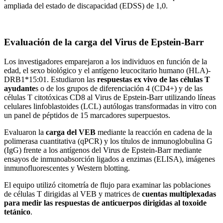
ampliada del estado de discapacidad (EDSS) de 1,0.
Evaluación de la carga del Virus de Epstein-Barr
Los investigadores emparejaron a los individuos en función de la
edad, el sexo biológico y el antígeno leucocitario humano (HLA)-
DRB1*15:01. Estudiaron las
respuestas ex vivo de las células T
ayudante
s o de los grupos de diferenciación 4 (CD4+) y de las
células T citotóxicas CD8 al Virus de Epstein-Barr utilizando líneas
celulares linfoblastoides (LCL) autólogas transformadas in vitro con
un panel de péptidos de 15 marcadores superpuestos.
Evaluaron la
carga del VEB
mediante la reacción en cadena de la
polimerasa cuantitativa (qPCR) y los títulos de inmunoglobulina G
(IgG) frente a los antígenos del Virus de Epstein-Barr mediante
ensayos de inmunoabsorción ligados a enzimas (ELISA), imágenes
inmunofluorescentes y Western blotting.
El equipo utilizó citometría de flujo para examinar las poblaciones
de células T dirigidas al VEB y matrices de
cuentas multiplexadas
para medir las respuestas de anticuerpos dirigidas al toxoide
tetánico
.