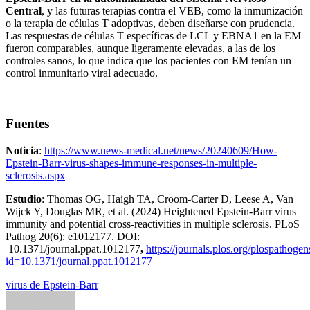
Central
, y las futuras terapias contra el VEB, como la inmunización
o la terapia de células T adoptivas, deben diseñarse con prudencia.
Las respuestas de células T específicas de LCL y EBNA1 en la EM
fueron comparables, aunque ligeramente elevadas, a las de los
controles sanos, lo que indica que los pacientes con EM tenían un
control inmunitario viral adecuado.
Fuentes
Noticia
:
https://www.news-medical.net/news/20240609/How-
Epstein-Barr-virus-shapes-immune-responses-in-multiple-
sclerosis.aspx
Estudio
: Thomas OG, Haigh TA, Croom-Carter D, Leese A, Van
Wijck Y, Douglas MR, et al. (2024) Heightened Epstein-Barr virus
immunity and potential cross-reactivities in multiple sclerosis. PLoS
Pathog 20(6): e1012177. DOI:
10.1371/journal.ppat.1012177
,
https://journals.plos.org/plospathogens
id=10.1371/journal.ppat.1012177
virus de Epstein-Barr