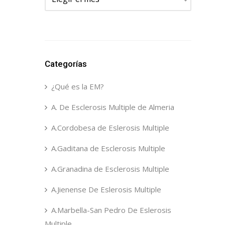
Categorías
¿Qué es la EM?
A. De Esclerosis Multiple de Almeria
A.Cordobesa de Eslerosis Multiple
A.Gaditana de Esclerosis Multiple
A.Granadina de Esclerosis Multiple
A.Jienense De Eslerosis Multiple
A.Marbella-San Pedro De Eslerosis
Multiple