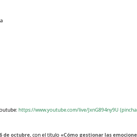
ia
 Youtube:
https://www.youtube.com/live/JxnG894ny9U (pincha
6 de octubre
, con el título
«Cómo gestionar las emocione