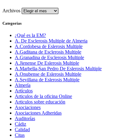
Archivos
Categorías
¿Qué es la EM?
A. De Esclerosis Multiple de Almeria
A.Cordobesa de Eslerosis Multiple
A.Gaditana de Esclerosis Multiple
A.Granadina de Esclerosis Multiple
A.Jienense De Eslerosis Multiple
A.Marbella-San Pedro De Eslerosis Multiple
A.Onubense de Eslerosis Multiple
A.Sevillana de Eslerosis Multiple
Almería
Artículos
Articulos de la oficina Online
Articulos sobre educación
Asociaciones
Asociaciones Adheridas
Auditorías
Cádiz
Calidad
Citas