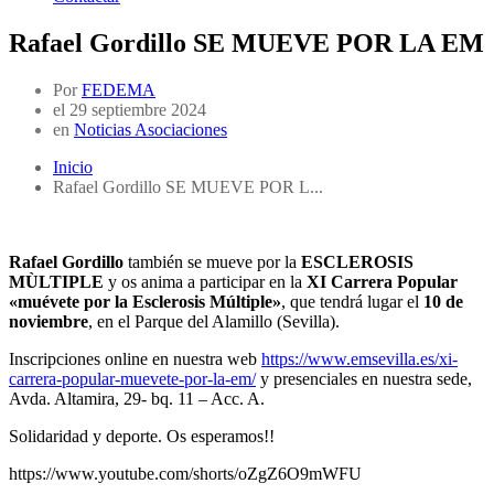
Rafael Gordillo SE MUEVE POR LA EM
Por
FEDEMA
el
29 septiembre 2024
en
Noticias Asociaciones
Inicio
Rafael Gordillo SE MUEVE POR L...
Rafael Gordillo
también se mueve por la
ESCLEROSIS
MÙLTIPLE
y os anima a participar en la
XI Carrera Popular
«muévete por la Esclerosis Múltiple»
, que tendrá lugar el
10 de
noviembre
, en el Parque del Alamillo (Sevilla).
Inscripciones online en nuestra web
https://www.emsevilla.es/xi-
carrera-popular-muevete-por-la-em/
y presenciales en nuestra sede,
Avda. Altamira, 29- bq. 11 – Acc. A.
Solidaridad y deporte. Os esperamos!!
https://www.youtube.com/shorts/oZgZ6O9mWFU