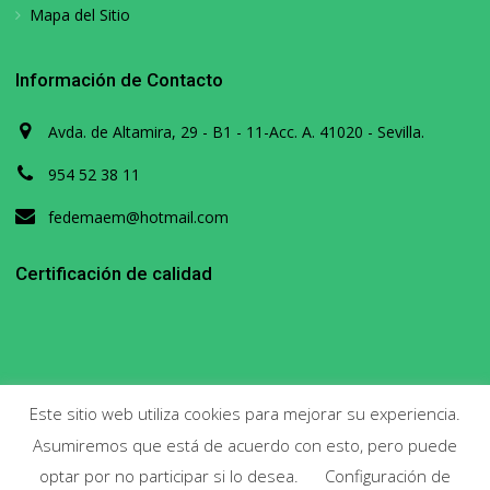
Mapa del Sitio
Información de Contacto
Avda. de Altamira, 29 - B1 - 11-Acc. A. 41020 - Sevilla.
954 52 38 11
fedemaem@hotmail.com
Certificación de calidad
Este sitio web utiliza cookies para mejorar su experiencia.
Asumiremos que está de acuerdo con esto, pero puede
Copyright 2020. Todos los derechos reservados.
optar por no participar si lo desea.
Configuración de