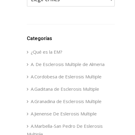
Categorías
¿Qué es la EM?
A. De Esclerosis Multiple de Almeria
A.Cordobesa de Eslerosis Multiple
A.Gaditana de Esclerosis Multiple
A.Granadina de Esclerosis Multiple
A.Jienense De Eslerosis Multiple
A.Marbella-San Pedro De Eslerosis
Multiple