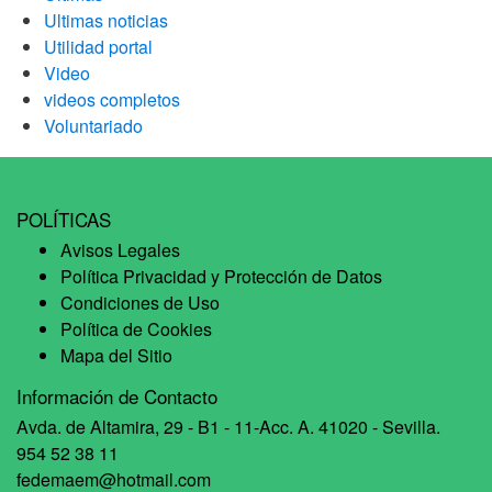
Ultimas noticias
Utilidad portal
Video
videos completos
Voluntariado
POLÍTICAS
Avisos Legales
Política Privacidad y Protección de Datos
Condiciones de Uso
Política de Cookies
Mapa del Sitio
Información de Contacto
Avda. de Altamira, 29 - B1 - 11-Acc. A. 41020 - Sevilla.
954 52 38 11
fedemaem@hotmail.com