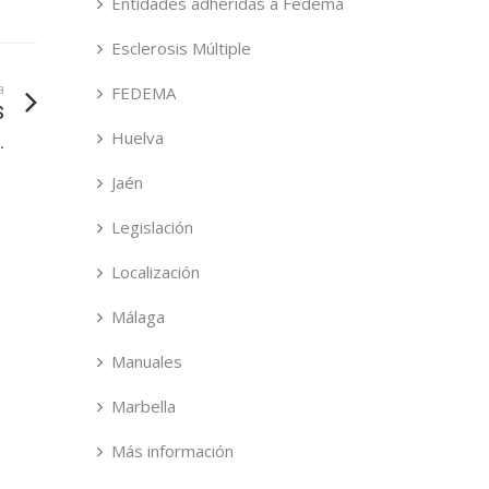
Entidades adheridas a Fedema
Esclerosis Múltiple
a
FEDEMA
S
Huelva
.
Jaén
Legislación
Localización
Málaga
Manuales
Marbella
Más información