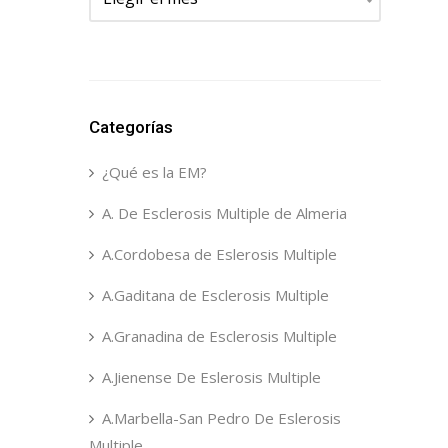
Categorías
¿Qué es la EM?
A. De Esclerosis Multiple de Almeria
A.Cordobesa de Eslerosis Multiple
A.Gaditana de Esclerosis Multiple
A.Granadina de Esclerosis Multiple
A.Jienense De Eslerosis Multiple
A.Marbella-San Pedro De Eslerosis
Multiple