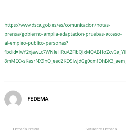
https://www.dsca.gob.es/es/comunicacion/notas-
prensa/gobierno-amplia-adaptacion-pruebas-acceso-
al-empleo-publico-personas?
fbclid=IwY2xjawLc7WNleHRuA2FlbQIxMQABHoZcvGa_YiB
8mMECvsKesrNX9nQ_eedZKD5lwJdGg0qmfDhBK3_aem_u0
FEDEMA
Entrada Previa
Siguiente Entrada