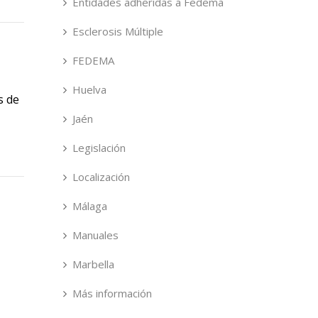
Entidades adheridas a Fedema
Esclerosis Múltiple
FEDEMA
Huelva
s de
Jaén
Legislación
Localización
Málaga
Manuales
Marbella
Más información