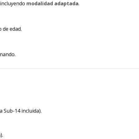
, incluyendo
modalidad adaptada
.
o de edad.
inando.
 Sub-14 incluida).
).