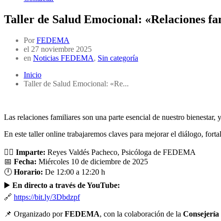
Taller de Salud Emocional: «Relaciones fa
Por
FEDEMA
el
27 noviembre 2025
en
Noticias FEDEMA
,
Sin categoría
Inicio
Taller de Salud Emocional: «Re...
Las relaciones familiares son una parte esencial de nuestro bienestar
En este taller online trabajaremos claves para mejorar el diálogo, for
👩‍⚕️
Imparte:
Reyes Valdés Pacheco, Psicóloga de FEDEMA
📅
Fecha:
Miércoles 10 de diciembre de 2025
🕛
Horario:
De 12:00 a 12:20 h
▶️
En directo a través de YouTube:
🔗
https://bit.ly/3Dbdzpf
📌 Organizado por
FEDEMA
, con la colaboración de la
Consejería