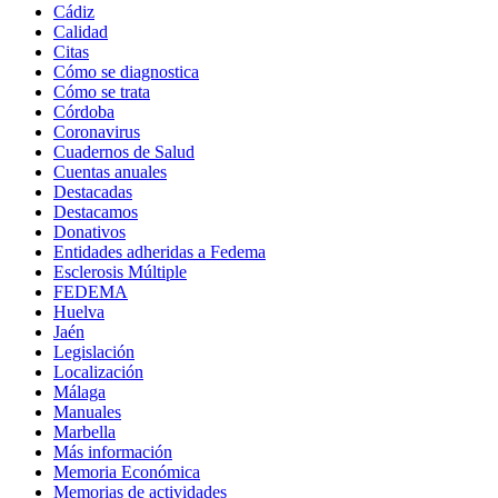
Cádiz
Calidad
Citas
Cómo se diagnostica
Cómo se trata
Córdoba
Coronavirus
Cuadernos de Salud
Cuentas anuales
Destacadas
Destacamos
Donativos
Entidades adheridas a Fedema
Esclerosis Múltiple
FEDEMA
Huelva
Jaén
Legislación
Localización
Málaga
Manuales
Marbella
Más información
Memoria Económica
Memorias de actividades