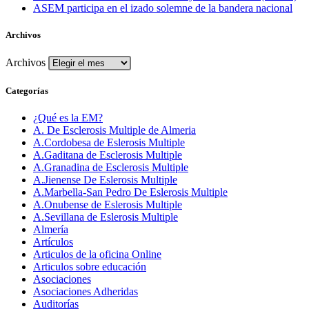
ASEM participa en el izado solemne de la bandera nacional
Archivos
Archivos
Categorías
¿Qué es la EM?
A. De Esclerosis Multiple de Almeria
A.Cordobesa de Eslerosis Multiple
A.Gaditana de Esclerosis Multiple
A.Granadina de Esclerosis Multiple
A.Jienense De Eslerosis Multiple
A.Marbella-San Pedro De Eslerosis Multiple
A.Onubense de Eslerosis Multiple
A.Sevillana de Eslerosis Multiple
Almería
Artículos
Articulos de la oficina Online
Articulos sobre educación
Asociaciones
Asociaciones Adheridas
Auditorías