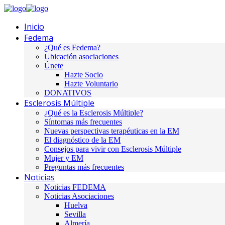
Inicio
Fedema
¿Qué es Fedema?
Ubicación asociaciones
Únete
Hazte Socio
Hazte Voluntario
DONATIVOS
Esclerosis Múltiple
¿Qué es la Esclerosis Múltiple?
Síntomas más frecuentes
Nuevas perspectivas terapéuticas en la EM
El diagnóstico de la EM
Consejos para vivir con Esclerosis Múltiple
Mujer y EM
Preguntas más frecuentes
Noticias
Noticias FEDEMA
Noticias Asociaciones
Huelva
Sevilla
Almería