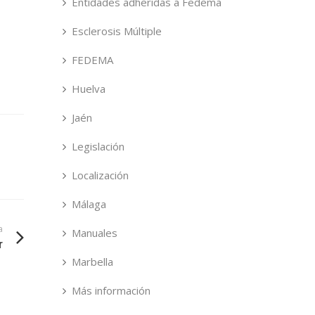
Entidades adheridas a Fedema
Esclerosis Múltiple
FEDEMA
Huelva
Jaén
Legislación
Localización
Málaga
a
Manuales
r
Marbella
Más información