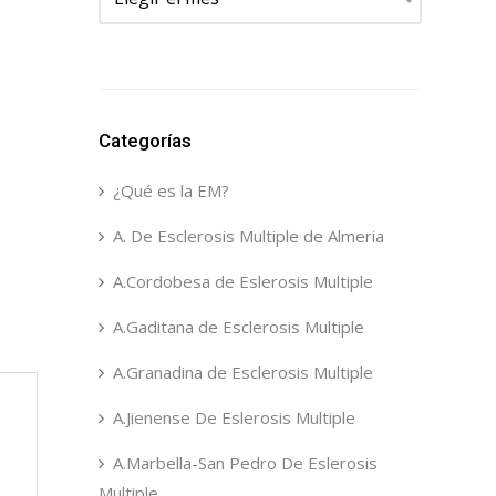
Categorías
¿Qué es la EM?
A. De Esclerosis Multiple de Almeria
A.Cordobesa de Eslerosis Multiple
A.Gaditana de Esclerosis Multiple
A.Granadina de Esclerosis Multiple
A.Jienense De Eslerosis Multiple
A.Marbella-San Pedro De Eslerosis
Multiple