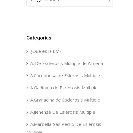
Categorías
¿Qué es la EM?
A. De Esclerosis Multiple de Almeria
A.Cordobesa de Eslerosis Multiple
A.Gaditana de Esclerosis Multiple
A.Granadina de Esclerosis Multiple
A.Jienense De Eslerosis Multiple
A.Marbella-San Pedro De Eslerosis
Multiple