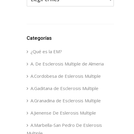
Categorías
¿Qué es la EM?
A. De Esclerosis Multiple de Almeria
A.Cordobesa de Eslerosis Multiple
A.Gaditana de Esclerosis Multiple
A.Granadina de Esclerosis Multiple
A.Jienense De Eslerosis Multiple
A.Marbella-San Pedro De Eslerosis
Multiple