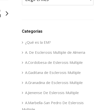
a
l
Categorías
¿Qué es la EM?
A. De Esclerosis Multiple de Almeria
A.Cordobesa de Eslerosis Multiple
A.Gaditana de Esclerosis Multiple
A.Granadina de Esclerosis Multiple
A.Jienense De Eslerosis Multiple
A.Marbella-San Pedro De Eslerosis
Multiple