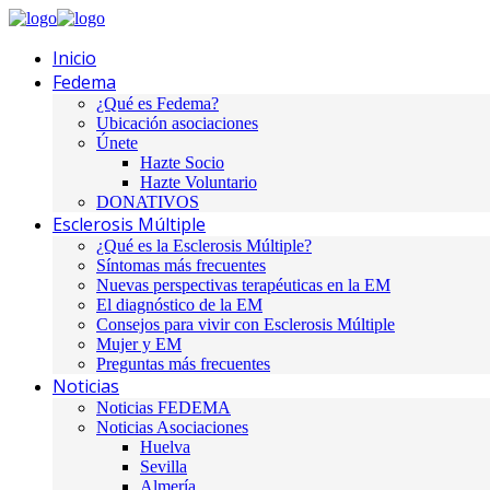
Inicio
Fedema
¿Qué es Fedema?
Ubicación asociaciones
Únete
Hazte Socio
Hazte Voluntario
DONATIVOS
Esclerosis Múltiple
¿Qué es la Esclerosis Múltiple?
Síntomas más frecuentes
Nuevas perspectivas terapéuticas en la EM
El diagnóstico de la EM
Consejos para vivir con Esclerosis Múltiple
Mujer y EM
Preguntas más frecuentes
Noticias
Noticias FEDEMA
Noticias Asociaciones
Huelva
Sevilla
Almería