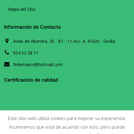
Mapa del Sitio
Información de Contacto
Avda. de Altamira, 29 - B1 - 11-Acc. A. 41020 - Sevilla.
954 52 38 11
fedemaem@hotmail.com
Certificación de calidad
Este sitio web utiliza cookies para mejorar su experiencia.
Asumiremos que está de acuerdo con esto, pero puede
Copyright 2020. Todos los derechos reservados.