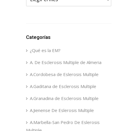
Categorías
¿Qué es la EM?
A. De Esclerosis Multiple de Almeria
A.Cordobesa de Eslerosis Multiple
A.Gaditana de Esclerosis Multiple
A.Granadina de Esclerosis Multiple
A.Jienense De Eslerosis Multiple
A.Marbella-San Pedro De Eslerosis
Multiple