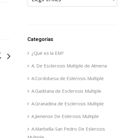
Categorías
a
¿Qué es la EM?
"
A. De Esclerosis Multiple de Almeria
A.Cordobesa de Eslerosis Multiple
A.Gaditana de Esclerosis Multiple
A.Granadina de Esclerosis Multiple
A.Jienense De Eslerosis Multiple
A.Marbella-San Pedro De Eslerosis
Multiple