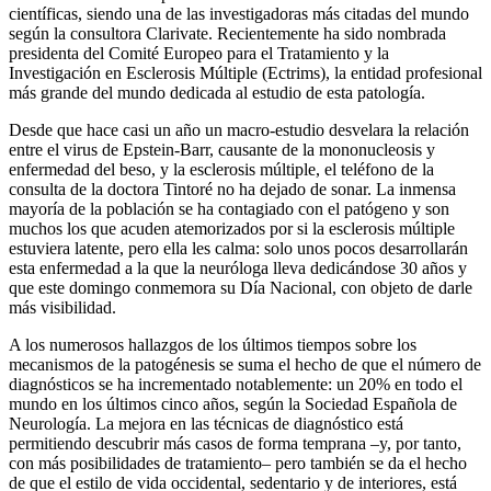
científicas, siendo una de las investigadoras más citadas del mundo
según la consultora Clarivate. Recientemente ha sido nombrada
presidenta del Comité Europeo para el Tratamiento y la
Investigación en Esclerosis Múltiple (Ectrims), la entidad profesional
más grande del mundo dedicada al estudio de esta patología.
Desde que hace casi un año un macro-estudio desvelara la relación
entre el virus de Epstein-Barr, causante de la mononucleosis y
enfermedad del beso, y la esclerosis múltiple, el teléfono de la
consulta de la doctora Tintoré no ha dejado de sonar. La inmensa
mayoría de la población se ha contagiado con el patógeno y son
muchos los que acuden atemorizados por si la esclerosis múltiple
estuviera latente, pero ella les calma: solo unos pocos desarrollarán
esta enfermedad a la que la neuróloga lleva dedicándose 30 años y
que este domingo conmemora su Día Nacional, con objeto de darle
más visibilidad.
A los numerosos hallazgos de los últimos tiempos sobre los
mecanismos de la patogénesis se suma el hecho de que el número de
diagnósticos se ha incrementado notablemente: un 20% en todo el
mundo en los últimos cinco años, según la Sociedad Española de
Neurología. La mejora en las técnicas de diagnóstico está
permitiendo descubrir más casos de forma temprana –y, por tanto,
con más posibilidades de tratamiento– pero también se da el hecho
de que el estilo de vida occidental, sedentario y de interiores, está