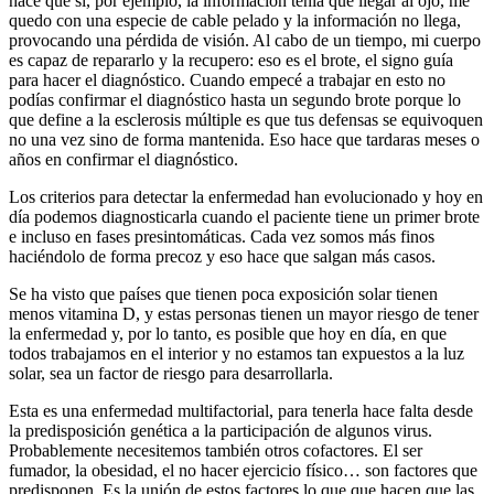
hace que si, por ejemplo, la información tenía que llegar al ojo, me
quedo con una especie de cable pelado y la información no llega,
provocando una pérdida de visión. Al cabo de un tiempo, mi cuerpo
es capaz de repararlo y la recupero: eso es el brote, el signo guía
para hacer el diagnóstico. Cuando empecé a trabajar en esto no
podías confirmar el diagnóstico hasta un segundo brote porque lo
que define a la esclerosis múltiple es que tus defensas se equivoquen
no una vez sino de forma mantenida. Eso hace que tardaras meses o
años en confirmar el diagnóstico.
Los criterios para detectar la enfermedad han evolucionado y hoy en
día podemos diagnosticarla cuando el paciente tiene un primer brote
e incluso en fases presintomáticas. Cada vez somos más finos
haciéndolo de forma precoz y eso hace que salgan más casos.
Se ha visto que países que tienen poca exposición solar tienen
menos vitamina D, y estas personas tienen un mayor riesgo de tener
la enfermedad y, por lo tanto, es posible que hoy en día, en que
todos trabajamos en el interior y no estamos tan expuestos a la luz
solar, sea un factor de riesgo para desarrollarla.
Esta es una enfermedad multifactorial, para tenerla hace falta desde
la predisposición genética a la participación de algunos virus.
Probablemente necesitemos también otros cofactores. El ser
fumador, la obesidad, el no hacer ejercicio físico… son factores que
predisponen. Es la unión de estos factores lo que que hacen que las