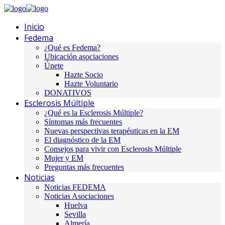
Inicio
Fedema
¿Qué es Fedema?
Ubicación asociaciones
Únete
Hazte Socio
Hazte Voluntario
DONATIVOS
Esclerosis Múltiple
¿Qué es la Esclerosis Múltiple?
Síntomas más frecuentes
Nuevas perspectivas terapéuticas en la EM
El diagnóstico de la EM
Consejos para vivir con Esclerosis Múltiple
Mujer y EM
Preguntas más frecuentes
Noticias
Noticias FEDEMA
Noticias Asociaciones
Huelva
Sevilla
Almería