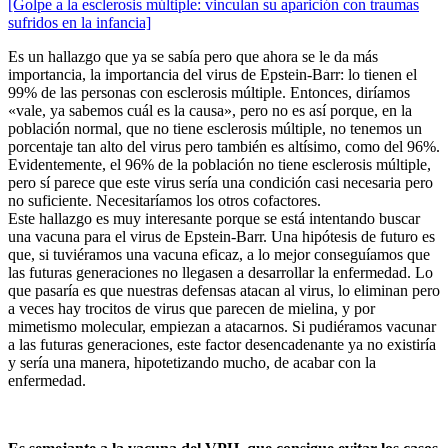
[Golpe a la esclerosis múltiple: vinculan su aparición con traumas
sufridos en la infancia]
Es un hallazgo que ya se sabía pero que ahora se le da más
importancia, la importancia del virus de Epstein-Barr: lo tienen el
99% de las personas con esclerosis múltiple. Entonces, diríamos
«vale, ya sabemos cuál es la causa», pero no es así porque, en la
población normal, que no tiene esclerosis múltiple, no tenemos un
porcentaje tan alto del virus pero también es altísimo, como del 96%.
Evidentemente, el 96% de la población no tiene esclerosis múltiple,
pero sí parece que este virus sería una condición casi necesaria pero
no suficiente. Necesitaríamos los otros cofactores.
Este hallazgo es muy interesante porque se está intentando buscar
una vacuna para el virus de Epstein-Barr. Una hipótesis de futuro es
que, si tuviéramos una vacuna eficaz, a lo mejor conseguíamos que
las futuras generaciones no llegasen a desarrollar la enfermedad. Lo
que pasaría es que nuestras defensas atacan al virus, lo eliminan pero
a veces hay trocitos de virus que parecen de mielina, y por
mimetismo molecular, empiezan a atacarnos. Si pudiéramos vacunar
a las futuras generaciones, este factor desencadenante ya no existiría
y sería una manera, hipotetizando mucho, de acabar con la
enfermedad.