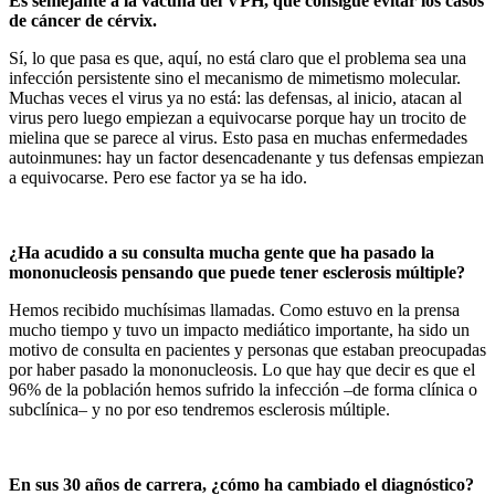
Es semejante a la vacuna del VPH, que consigue evitar los casos
de cáncer de cérvix.
Sí, lo que pasa es que, aquí, no está claro que el problema sea una
infección persistente sino el mecanismo de mimetismo molecular.
Muchas veces el virus ya no está: las defensas, al inicio, atacan al
virus pero luego empiezan a equivocarse porque hay un trocito de
mielina que se parece al virus. Esto pasa en muchas enfermedades
autoinmunes: hay un factor desencadenante y tus defensas empiezan
a equivocarse. Pero ese factor ya se ha ido.
¿Ha acudido a su consulta mucha gente que ha pasado la
mononucleosis pensando que puede tener esclerosis múltiple?
Hemos recibido muchísimas llamadas. Como estuvo en la prensa
mucho tiempo y tuvo un impacto mediático importante, ha sido un
motivo de consulta en pacientes y personas que estaban preocupadas
por haber pasado la mononucleosis. Lo que hay que decir es que el
96% de la población hemos sufrido la infección –de forma clínica o
subclínica– y no por eso tendremos esclerosis múltiple.
En sus 30 años de carrera, ¿cómo ha cambiado el diagnóstico?