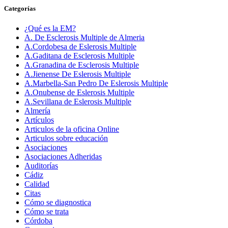
Categorías
¿Qué es la EM?
A. De Esclerosis Multiple de Almeria
A.Cordobesa de Eslerosis Multiple
A.Gaditana de Esclerosis Multiple
A.Granadina de Esclerosis Multiple
A.Jienense De Eslerosis Multiple
A.Marbella-San Pedro De Eslerosis Multiple
A.Onubense de Eslerosis Multiple
A.Sevillana de Eslerosis Multiple
Almería
Artículos
Articulos de la oficina Online
Articulos sobre educación
Asociaciones
Asociaciones Adheridas
Auditorías
Cádiz
Calidad
Citas
Cómo se diagnostica
Cómo se trata
Córdoba