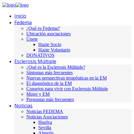
Inicio
Fedema
¿Qué es Fedema?
Ubicación asociaciones
Únete
Hazte Socio
Hazte Voluntario
DONATIVOS
Esclerosis Múltiple
¿Qué es la Esclerosis Múltiple?
Síntomas más frecuentes
Nuevas perspectivas terapéuticas en la EM
El diagnóstico de la EM
Consejos para vivir con Esclerosis Múltiple
Mujer y EM
Preguntas más frecuentes
Noticias
Noticias FEDEMA
Noticias Asociaciones
Huelva
Sevilla
Almería