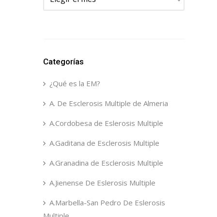
Categorías
¿Qué es la EM?
A. De Esclerosis Multiple de Almeria
A.Cordobesa de Eslerosis Multiple
A.Gaditana de Esclerosis Multiple
A.Granadina de Esclerosis Multiple
A.Jienense De Eslerosis Multiple
A.Marbella-San Pedro De Eslerosis
Multiple