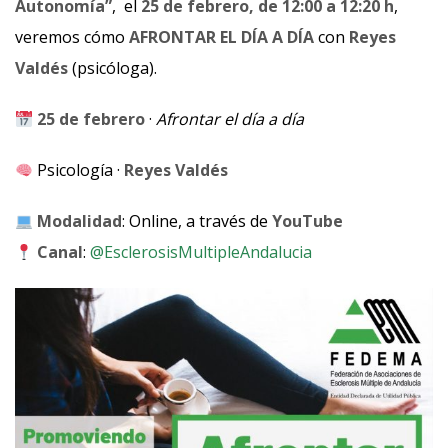
Autonomía”
, el
25 de febrero, de 12:00 a 12:20 h
,
veremos cómo
AFRONTAR EL DÍA A DÍA
con
Reyes
Valdés
(psicóloga).
25 de febrero
·
Afrontar el día a día
Psicología ·
Reyes Valdés
Modalidad
: Online, a través de
YouTube
Canal
:
@EsclerosisMultipleAndalucia